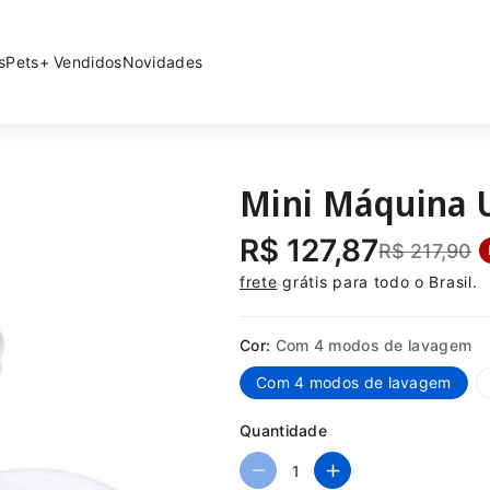
s
Pets
+ Vendidos
Novidades
Mini Máquina U
R$ 127,87
R$ 217,90
frete
grátis para todo o Brasil.
Cor:
Com 4 modos de lavagem
Com 4 modos de lavagem
Quantidade
D
A