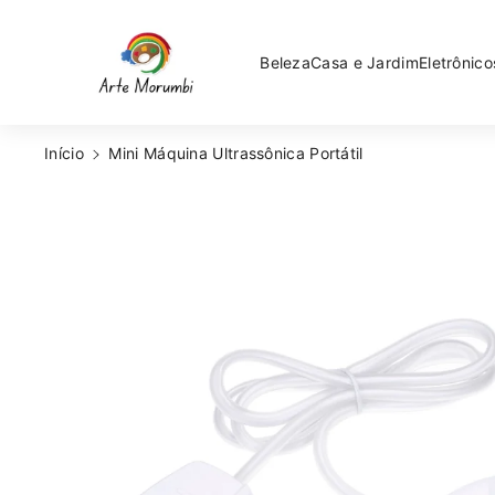
Pular Para O
Conteúdo
Beleza
Casa e Jardim
Eletrônico
Início
Mini Máquina Ultrassônica Portátil
Pular Para
As
Informações
Do Produto