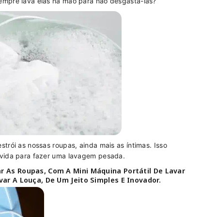
empre lava elas na mão para não desgastá-las?
trói as nossas roupas, ainda mais as íntimas. Isso
lvida para fazer uma lavagem pesada.
r As Roupas, Com A Mini Máquina Portátil De Lavar
var A Louça, De Um Jeito Simples E Inovador.