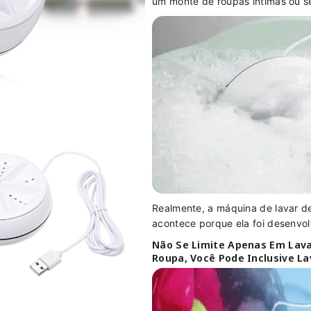
um monte de roupas íntimas ou s
P
P
o
o
r
r
t
t
á
á
t
t
i
i
l
l
Realmente, a máquina de lavar des
acontece porque ela foi desenvo
Não Se Limite Apenas Em Lava
Roupa, Você Pode Inclusive La