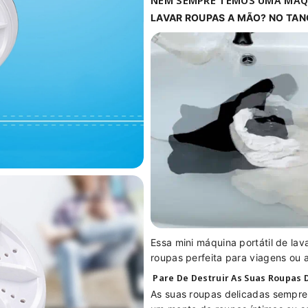
NEM SEMPRE TEMOS UMA MÁQU
i
i
n
n
LAVAR ROUPAS A MÃO? NO TAN
i
i
M
M
á
á
q
q
u
u
i
i
n
n
a
a
U
U
l
l
t
t
r
r
a
a
s
s
s
s
Essa mini máquina portátil de la
ô
ô
roupas perfeita para viagens ou
n
n
i
i
Pare De Destruir As Suas Roupas 
c
c
As suas roupas delicadas sempre
a
a